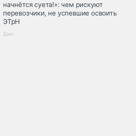
начнётся суета!»: чем рискуют
перевозчики, не успевшие освоить
ЭТрН
Дзен