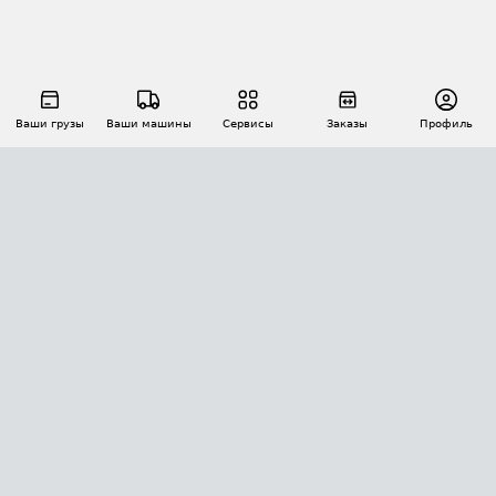
Ваши грузы
Ваши машины
Сервисы
Заказы
Профиль
АВТОМАТИЗАЦИЯ ПЕРЕВОЗОК
Площадки
Заказы
Торги
Тендеры
АТИ-Доки
GPS-мониторинг
АТИ Мессенджер
Цепочки грузов
API ATI.SU
ПОЛЕЗНОЕ
Расчет расстояний
БЕЗОПАСНОСТЬ
Академия ATI.SU
ATI.SU о безопасности
Звезды ATI.SU на вашем сайте
КОНТАКТЫ И ТАРИФЫ