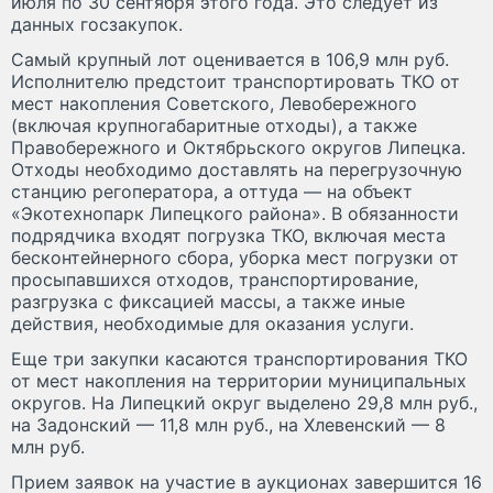
июля по 30 сентября этого года. Это следует из
данных госзакупок.
Самый крупный лот оценивается в 106,9 млн руб.
Исполнителю предстоит транспортировать ТКО от
мест накопления Советского, Левобережного
(включая крупногабаритные отходы), а также
Правобережного и Октябрьского округов Липецка.
Отходы необходимо доставлять на перегрузочную
станцию регоператора, а оттуда — на объект
«Экотехнопарк Липецкого района». В обязанности
подрядчика входят погрузка ТКО, включая места
бесконтейнерного сбора, уборка мест погрузки от
просыпавшихся отходов, транспортирование,
разгрузка с фиксацией массы, а также иные
действия, необходимые для оказания услуги.
Еще три закупки касаются транспортирования ТКО
от мест накопления на территории муниципальных
округов. На Липецкий округ выделено 29,8 млн руб.,
на Задонский — 11,8 млн руб., на Хлевенский — 8
млн руб.
Прием заявок на участие в аукционах завершится 16