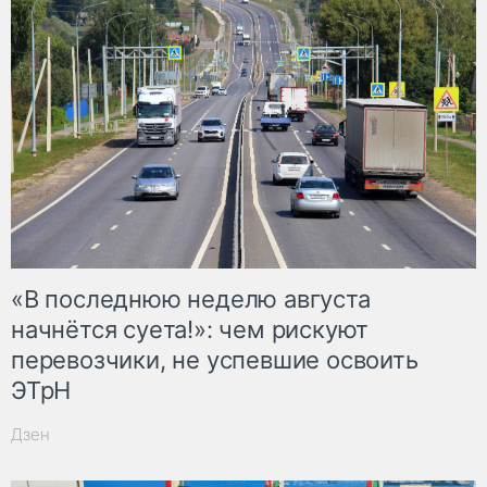
«В последнюю неделю августа
начнётся суета!»: чем рискуют
перевозчики, не успевшие освоить
ЭТрН
Дзен