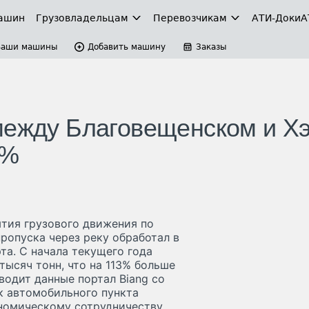
ашин
Грузовладельцам
Перевозчикам
АТИ-Доки
А
Ваши машины
Добавить машину
Заказы
между Благовещенском и Х
0%
ытия грузового движения по
ропуска через реку обработал в
та. С начала текущего года
тысяч тонн, что на 113% больше
водит данные портал Biang со
ск автомобильного пункта
ономическому сотрудничеству