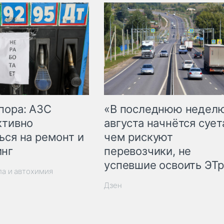
пора: АЗС
«В последнюю недел
ктивно
августа начнётся суета
ься на ремонт и
чем рискуют
инг
перевозчики, не
успевшие освоить ЭТ
ла и автохимия
Дзен