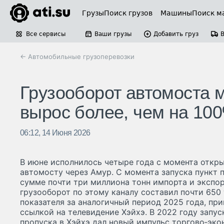
Грузы
Поиск грузов
Машины
Поиск м
Все сервисы
Ваши грузы
Добавить груз
← Автомобильные грузоперевозки
Грузооборот автомоста 
вырос более, чем на 10
06:12, 14 Июня 2026
В июне исполнилось четыре года с момента откр
автомосту через Амур. С момента запуска пункт п
сумме почти три миллиона тонн импорта и экспор
грузооборот по этому каналу составил почти 650 
показателя за аналогичный период 2025 года, при
ссылкой на телевидение Хэйхэ. В 2022 году запу
пропуска в Хэйхэ дал новый импульс торгово‑эк