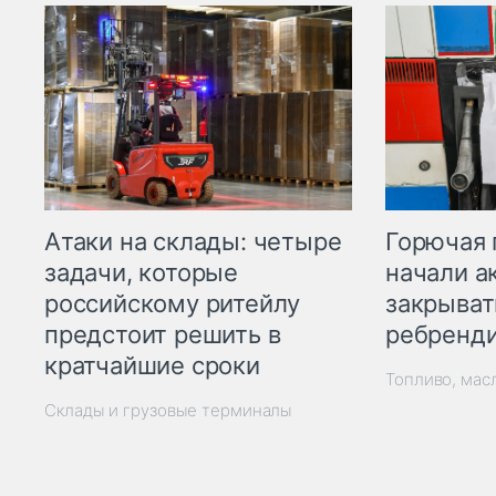
Горючая 
Атаки на склады: четыре
начали а
задачи, которые
закрыват
российскому ритейлу
ребренд
предстоит решить в
кратчайшие сроки
Топливо, мас
Склады и грузовые терминалы