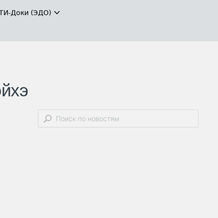
ТИ-Доки (ЭДО)
эйхэ