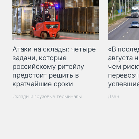
Атаки на склады: четыре
«В посл
задачи, которые
августа н
российскому ритейлу
чем рис
предстоит решить в
перевозч
кратчайшие сроки
успевшие
Склады и грузовые терминалы
Дзен