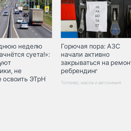
Горючая пора: АЗС
еднюю неделю
начали активно
ачнётся суета!»:
закрываться на ремон
куют
ребрендинг
ики, не
 освоить ЭТрН
Топливо, масла и автохимия