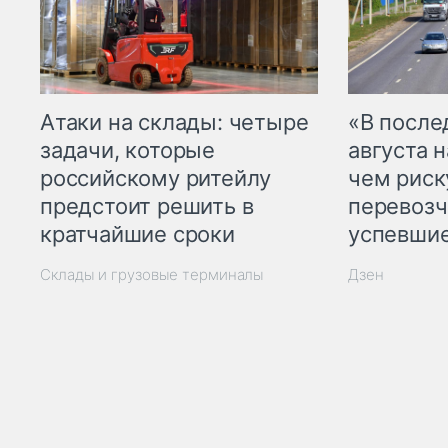
Атаки на склады: четыре
«В посл
задачи, которые
августа н
российскому ритейлу
чем рис
предстоит решить в
перевозч
кратчайшие сроки
успевшие
Склады и грузовые терминалы
Дзен