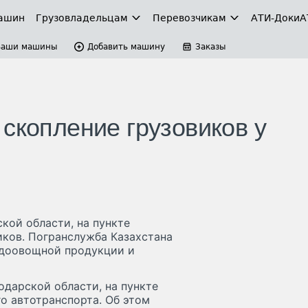
ашин
Грузовладельцам
Перевозчикам
АТИ-Доки
А
Ваши машины
Добавить машину
Заказы
скопление грузовиков у
кой области, на пункте
иков. Погранслужба Казахстана
одоовощной продукции и
одарской области, на пункте
го автотранспорта. Об этом