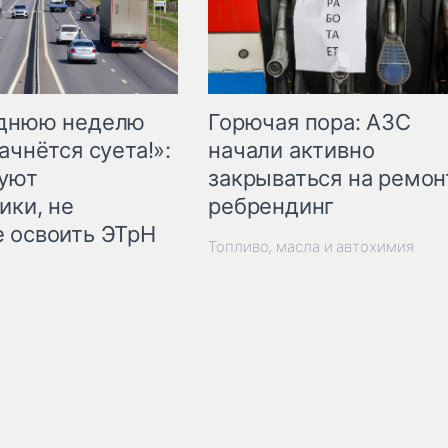
Горючая пора: АЗС
еднюю неделю
начали активно
ачнётся суета!»:
закрываться на ремон
куют
ребрендинг
ики, не
 освоить ЭТрН
Топливо, масла и автохимия