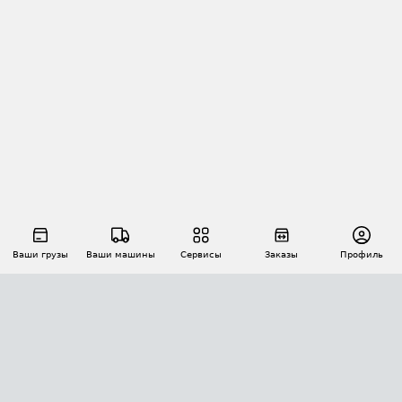
Ваши грузы
Ваши машины
Сервисы
Заказы
Профиль
АВТОМАТИЗАЦИЯ ПЕРЕВОЗОК
Площадки
Заказы
Торги
Тендеры
АТИ-Доки