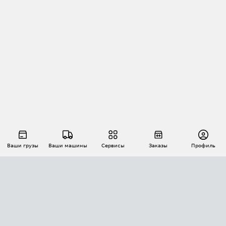
Ваши грузы
Ваши машины
Сервисы
Заказы
Профиль
АВТОМАТИЗАЦИЯ ПЕРЕВОЗОК
Площадки
Заказы
Торги
Тендеры
АТИ-Доки