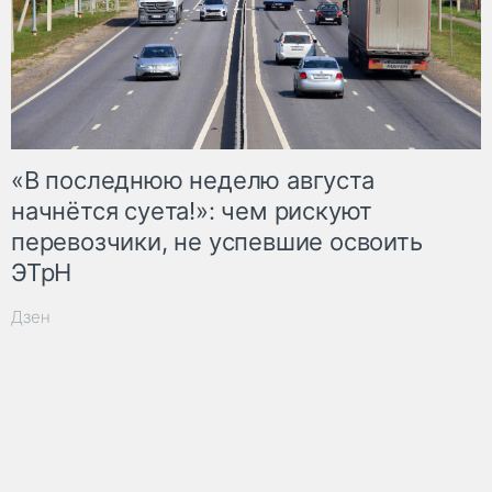
«В последнюю неделю августа
начнётся суета!»: чем рискуют
перевозчики, не успевшие освоить
ЭТрН
Дзен