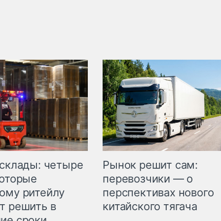
Рынок решит сам:
 склады: четыре
перевозчики — о
которые
перспективах нового
ому ритейлу
китайского тягача
т решить в
ие сроки