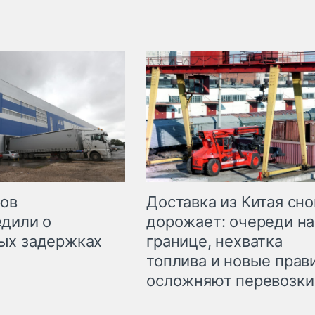
Доставка из Китая сно
ров
дорожает: очереди на
дили о
границе, нехватка
ых задержках
топлива и новые прав
осложняют перевозки