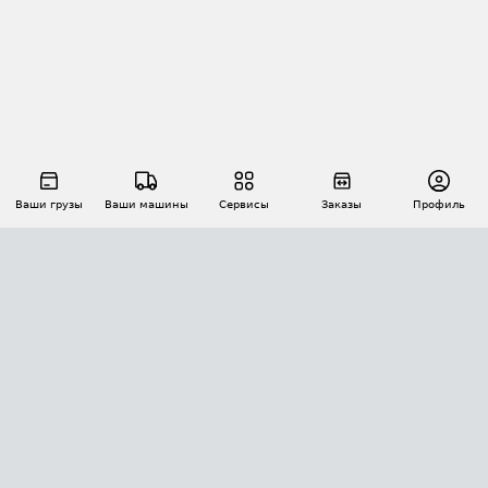
Ваши грузы
Ваши машины
Сервисы
Заказы
Профиль
АВТОМАТИЗАЦИЯ ПЕРЕВОЗОК
Площадки
Заказы
Торги
Тендеры
АТИ-Доки
GPS-мониторинг
АТИ Мессенджер
Цепочки грузов
API ATI.SU
ПОЛЕЗНОЕ