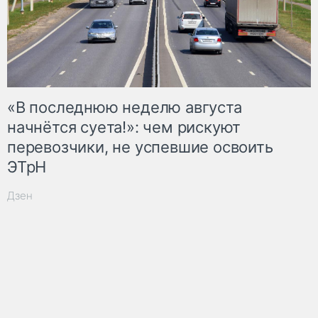
«В последнюю неделю августа
начнётся суета!»: чем рискуют
перевозчики, не успевшие освоить
ЭТрН
Дзен