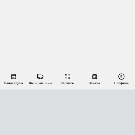
Ваши грузы
Ваши машины
Сервисы
Заказы
Профиль
АВТОМАТИЗАЦИЯ ПЕРЕВОЗОК
Площадки
Заказы
Торги
Тендеры
АТИ-Доки
GPS-мониторинг
АТИ Мессенджер
Цепочки грузов