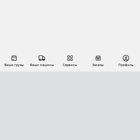
Ваши грузы
Ваши машины
Сервисы
Заказы
Профиль
АВТОМАТИЗАЦИЯ ПЕРЕВОЗОК
Площадки
Заказы
Торги
Тендеры
АТИ-Доки
GPS-мониторинг
АТИ Мессенджер
Цепочки грузов
API ATI.SU
ПОЛЕЗНОЕ