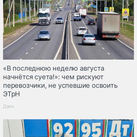
«В последнюю неделю августа
начнётся суета!»: чем рискуют
перевозчики, не успевшие освоить
ЭТрН
Дзен