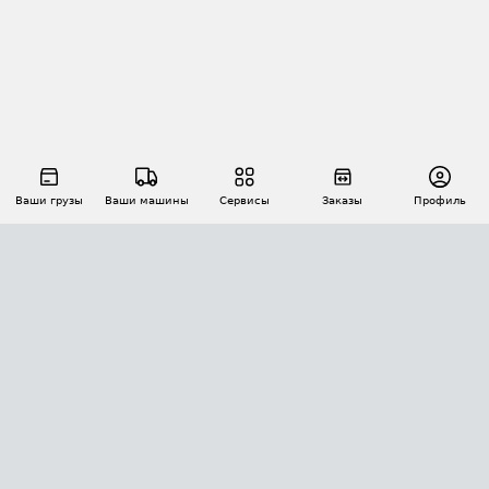
Ваши грузы
Ваши машины
Сервисы
Заказы
Профиль
АВТОМАТИЗАЦИЯ ПЕРЕВОЗОК
Площадки
Заказы
Торги
Тендеры
АТИ-Доки
GPS-мониторинг
АТИ Мессенджер
Цепочки грузов
API ATI.SU
ПОЛЕЗНОЕ