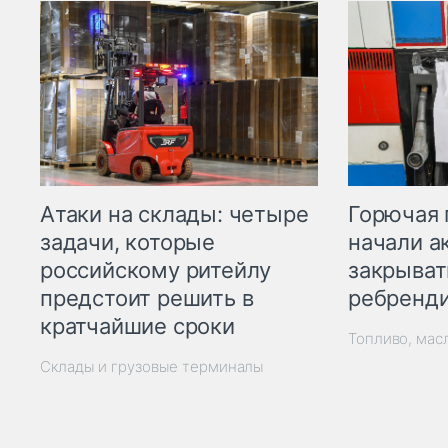
Горючая 
Атаки на склады: четыре
начали а
задачи, которые
закрыват
российскому ритейлу
ребренд
предстоит решить в
кратчайшие сроки
Топливо, мас
Склады и грузовые терминалы