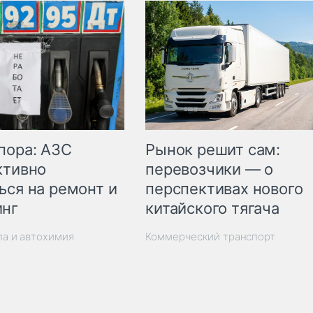
пора: АЗС
Рынок решит сам:
ктивно
перевозчики — о
ься на ремонт и
перспективах нового
инг
китайского тягача
ла и автохимия
Коммерческий транспорт