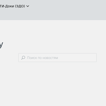
ТИ-Доки (ЭДО)
у