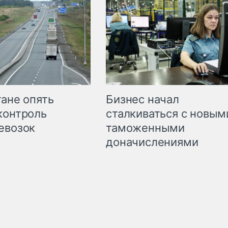
Бизнес начал
тане опять
сталкиваться с новым
контроль
таможенными
евозок
доначислениями