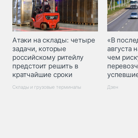
Атаки на склады: четыре
«В посл
задачи, которые
августа н
российскому ритейлу
чем рис
предстоит решить в
перевозч
кратчайшие сроки
успевшие
Склады и грузовые терминалы
Дзен