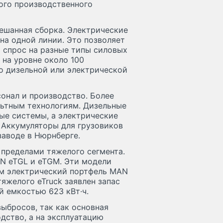
ого производственного
ешанная сборка. Электрические
на одной линии. Это позволяет
и спрос на разные типы силовых
 на уровне около 100
 о дизельной или электрической
онал и производство. Более
льтным технологиям. Дизельные
ные системы, а электрические
 Аккумуляторы для грузовиков
заводе в Нюрнберге.
 пределами тяжелого сегмента.
AN eTGL и eTGM. Эти модели
лом электрический портфель MAN
тяжелого eTruck заявлен запас
й емкостью 623 кВт·ч.
ыбросов, так как основная
дство, а на эксплуатацию