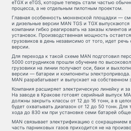
eTGX и eTGS, которые теперь стали частью обычн
процесса, а не отдельным пилотным проектом.
Главная особенность мюнхенской площадки — см
и дизельные версии MAN TGS и TGX выпускаются 
компании гибко реагировать на заказы клиентов 
установок. Производственная мощность остается
грузовиков в день независимо от того, идет речь
версии.
Для перехода к такой схеме MAN подготовил перс
5000 сотрудников прошли обучение по высоково
грузовики на линии получают оси, баки и выхлоп
версии — батареи и компоненты электропривода.
MAN разрабатывает и выпускает на собственном 
Компания расширяет электрическую линейку и за
На заводе в Кракове готовят серийный выпуск M
должны закрыть классы от 12 до 16 тонн, а в це
будет охватывать диапазон от 12 до 50 тонн. Для 
хода до 830 км при установке семи батарей обще
MAN связывает электрификацию с сокращением в
часть парниковых газов приходится не на произво