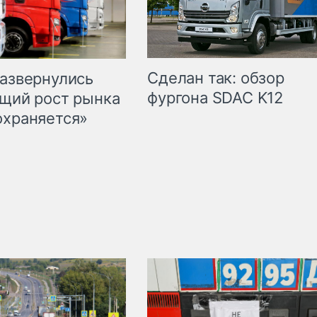
Сделан так: обзор
развернулись
фургона SDAC K12
бщий рост рынка
охраняется»