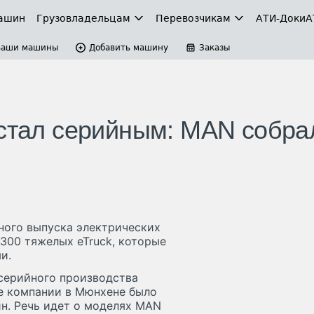
ашин
Грузовладельцам
Перевозчикам
АТИ-Доки
А
Ваши машины
Добавить машину
Заказы
 стал серийным: MAN собра
йного выпуска электрических
1300 тяжелых eTruck, которые
и.
 серийного производства
де компании в Мюнхене было
н. Речь идет о моделях MAN