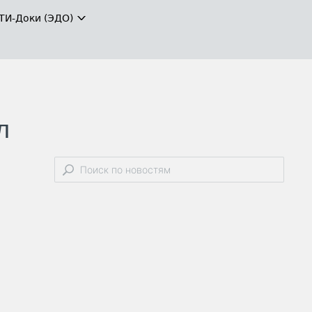
ТИ-Доки (ЭДО)
л