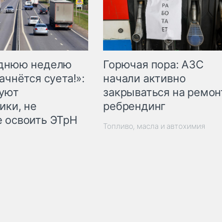
Горючая пора: АЗС
еднюю неделю
начали активно
ачнётся суета!»:
закрываться на ремон
куют
ребрендинг
ики, не
 освоить ЭТрН
Топливо, масла и автохимия