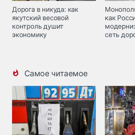
Дорога в никуда: как
Монополи
якутский весовой
как Росс
контроль душит
модерни
экономику
сеть дор
Самое читаемое