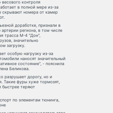
 весового контроля
аботает в полной мере из-за
е скрывают номера от камер
ют.
ьезной доработке, признали в
 артерии региона, в том числе
я трасса М-4 "Дон",
узов, значительно
м загрузку.
ет особую нагрузку из-за
томобили наносят значительный
ативное состояние", - пояснила
лена Беликова.
ко разрушает дорогу, но и
я. Такие фуры хуже тормозят,
и быстрее теряют
спорт по элементам тюнинга,
оне