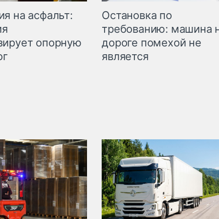
Остановка по
я на асфальт:
требованию: машина 
ия
дороге помехой не
зирует опорную
является
ог