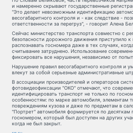
По словам Беликовой, часть перевозчиков напря
и намеренно скрывают государственные регистра
"Это делает невозможным идентификацию автомо
весогабаритного контроля и - как следствие - по
ответственности за перегруз", - говорит Алена Бе
Сейчас министерство транспорта совместно с р
безопасности дорожного движения приступило к
распознавать госномера даже в тех случаях, ког
считывание затруднено. Использование современ
фиксировать все нарушения, независимо от попы
Нарушение правил весогабаритного контроля и 
влекут за собой серьезные административные шт
В ассоциации производителей и операторов сист
фотовидеофиксации "ОКО" отмечают, что соврем
идентифицировать транспорт не только по госном
особенностям: по марке автомобиля, элементам 
повреждениям кузова и даже по предметам в сало
"Портрет" автомобиля формируется по десяткам п
госномером, который был доступен на других уча
когда не был закрыт.