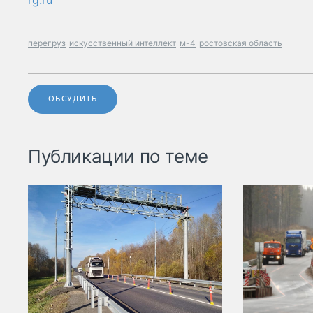
rg.ru
перегруз
искусственный интеллект
м-4
ростовская область
ОБСУДИТЬ
Публикации по теме