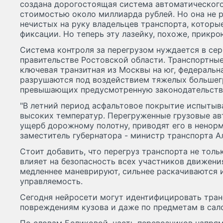
создана дорогостоящая система автоматического
стоимостью около миллиарда рублей. Но она не р
нечистых на руку владельцев транспорта, которы
фиксации. Но теперь эту лазейку, похоже, прикро
Система контроля за перегрузом нуждается в сер
правительстве Ростовской области. Транспортные
ключевая транзитная из Москвы на юг, федеральна
разрушаются под воздействием тяжелых большегр
превышающих предусмотренную законодательство
"В летний период асфальтовое покрытие испытыва
высоких температур. Перегруженные грузовые ав
ущерб дорожному полотну, приводят его в ненорм
заместитель губернатора - министр транспорта А
Стоит добавить, что перегруз транспорта не толь
влияет на безопасность всех участников движени
медленнее маневрируют, сильнее раскачиваются 
управляемость.
Сегодня нейросети могут идентифицировать тран
повреждениям кузова и даже по предметам в сал