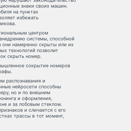
мую нарушают законодательство
ционные знаки своих машин.
биля на пунктах
зволяет избежать
ликова.
егиональным центром
 внедрению системы, способной
да они намеренно скрыты или их
ных технологий позволит
ток скрыть номер.
умышленное сокрытие номеров
рафы.
ем распознавания и
енные нейросети способны
еру, но и по внешним
тюнинга и оформления,
не и за лобовым стеклом.
ризнаков и сличается с его
стках трассы в тот момент,