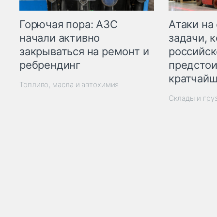
Горючая пора: АЗС
Атаки на
начали активно
задачи, 
закрываться на ремонт и
российск
ребрендинг
предстои
кратчайш
Топливо, масла и автохимия
Склады и гру