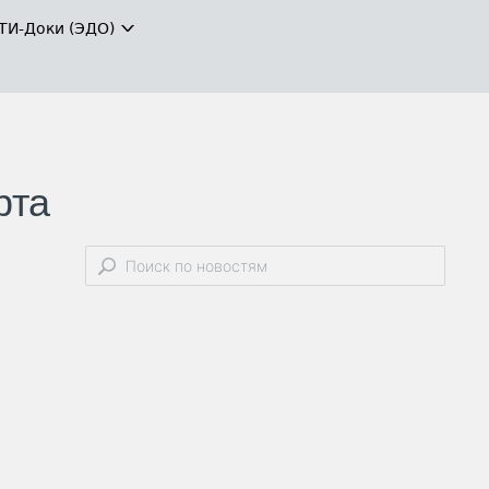
ТИ-Доки (ЭДО)
рта