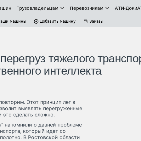
ашин
Грузовладельцам
Перевозчикам
АТИ-Доки
А
Ваши машины
Добавить машину
Заказы
перегруз тяжелого транспо
твенного интеллекта
повторим. Этот принцип лег в
озволит выявлять перегруженные
 это сделать сложно.
н" напомнили о давней проблеме
нспорта, который идет со
полотно. В Ростовской области