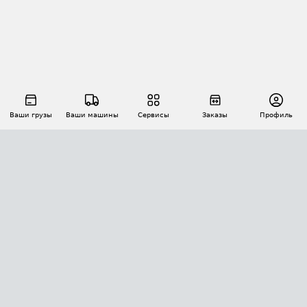
Ваши грузы
Ваши машины
Сервисы
Заказы
Профиль
АВТОМАТИЗАЦИЯ ПЕРЕВОЗОК
Площадки
Заказы
Торги
Тендеры
АТИ-Доки
GPS-мониторинг
АТИ Мессенджер
Цепочки грузов
API ATI.SU
ПОЛЕЗНОЕ
Расчет расстояний