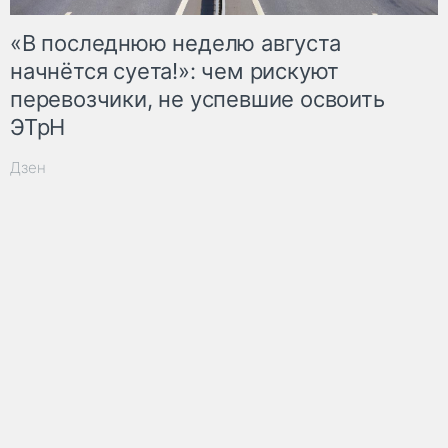
«В последнюю неделю августа
начнётся суета!»: чем рискуют
перевозчики, не успевшие освоить
ЭТрН
Дзен