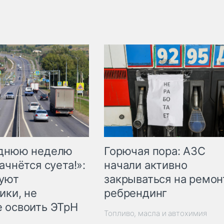
Горючая пора: АЗС
еднюю неделю
начали активно
ачнётся суета!»:
закрываться на ремон
куют
ребрендинг
ики, не
 освоить ЭТрН
Топливо, масла и автохимия