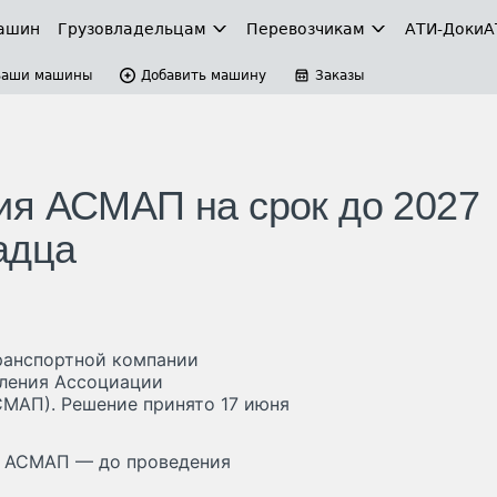
ашин
Грузовладельцам
Перевозчикам
АТИ-Доки
А
Ваши машины
Добавить машину
Заказы
ия АСМАП на срок до 2027
адца
ранспортной компании
вления Ассоциации
МАП). Решение принято 17 июня
я АСМАП — до проведения