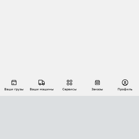
Ваши грузы
Ваши машины
Сервисы
Заказы
Профиль
АВТОМАТИЗАЦИЯ ПЕРЕВОЗОК
Площадки
Заказы
Торги
Тендеры
АТИ-Доки