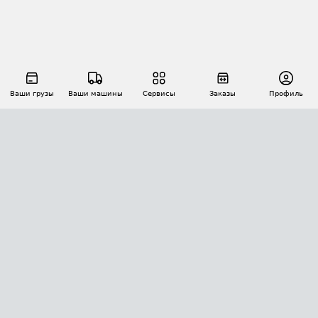
Ваши грузы
Ваши машины
Сервисы
Заказы
Профиль
АВТОМАТИЗАЦИЯ ПЕРЕВОЗОК
Площадки
Заказы
Торги
Тендеры
АТИ-Доки
GPS-мониторинг
АТИ Мессенджер
Цепочки грузов
API ATI.SU
ПОЛЕЗНОЕ
Расчет расстояний
БЕЗОПАСНОСТЬ
Академия ATI.SU
ATI.SU о безопасности