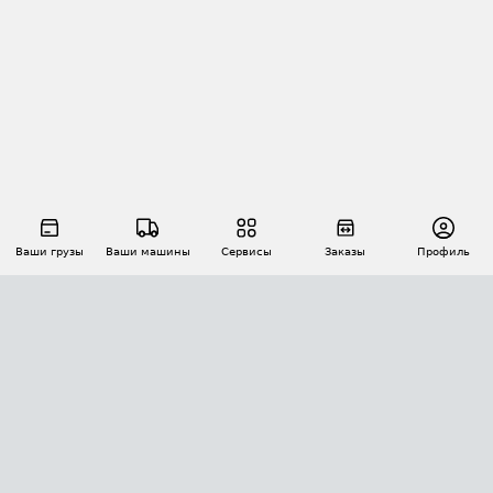
Ваши грузы
Ваши машины
Сервисы
Заказы
Профиль
АВТОМАТИЗАЦИЯ ПЕРЕВОЗОК
Площадки
Заказы
Торги
Тендеры
АТИ-Доки
GPS-мониторинг
АТИ Мессенджер
Цепочки грузов
API ATI.SU