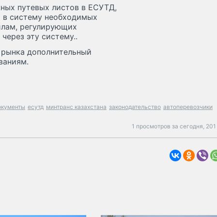
ных путевых листов в ЕСУТД,
ю в систему необходимых
илам, регулирующих
через эту систему..
 рынка дополнительный
ваниям.
окументы
есутд
минтранс казахстана
законодательство
автоперевозчики
1 просмотров за сегодня,
201