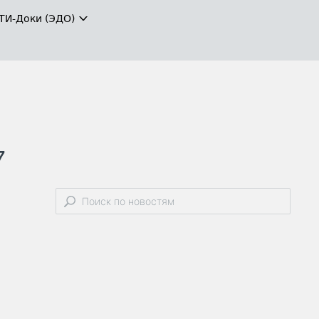
ТИ-Доки (ЭДО)
7