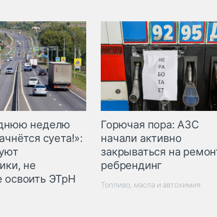
Горючая пора: АЗС
еднюю неделю
начали активно
ачнётся суета!»:
закрываться на ремон
куют
ребрендинг
ики, не
 освоить ЭТрН
Топливо, масла и автохимия