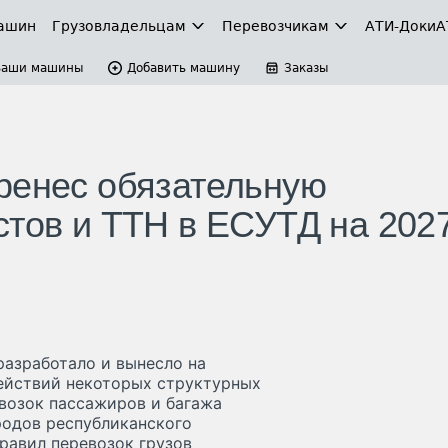
ашин
Грузовладельцам
Перевозчикам
АТИ-Доки
А
Ваши машины
Добавить машину
Заказы
ренес обязательную
стов и ТТН в ЕСУТД на 202
разработало и вынесло на
ействий некоторых структурных
возок пассажиров и багажа
родов республиканского
равил перевозок грузов