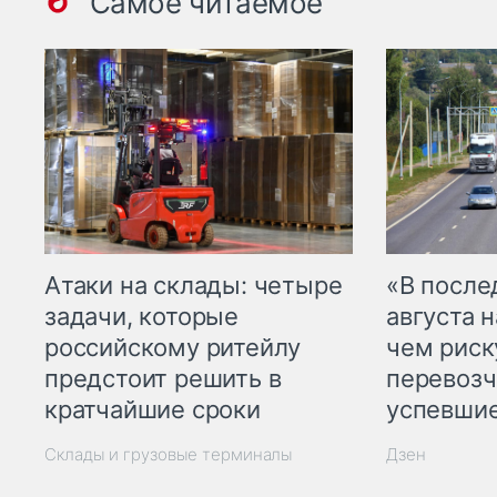
Самое читаемое
Атаки на склады: четыре
«В посл
задачи, которые
августа н
российскому ритейлу
чем рис
предстоит решить в
перевозч
кратчайшие сроки
успевшие
Склады и грузовые терминалы
Дзен