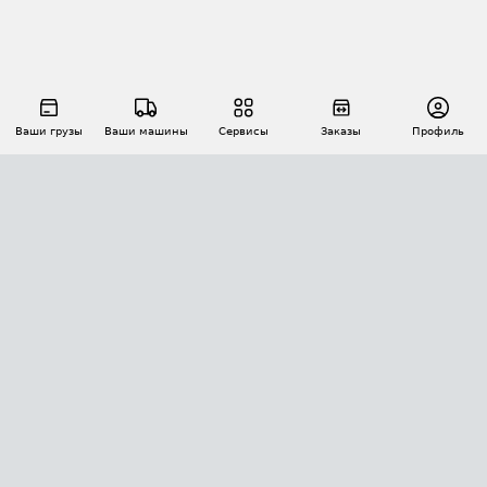
Ваши грузы
Ваши машины
Сервисы
Заказы
Профиль
АВТОМАТИЗАЦИЯ ПЕРЕВОЗОК
Площадки
Заказы
Торги
Тендеры
АТИ-Доки
GPS-мониторинг
АТИ Мессенджер
Цепочки грузов
API ATI.SU
ПОЛЕЗНОЕ
Расчет расстояний
БЕЗОПАСНОСТЬ
Академия ATI.SU
ATI.SU о безопасности
Звезды ATI.SU на вашем сайте