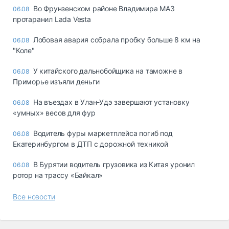
Во Фрунзенском районе Владимира МАЗ
06.08
протаранил Lada Vesta
Лобовая авария собрала пробку больше 8 км на
06.08
"Коле"
У китайского дальнобойщика на таможне в
06.08
Приморье изъяли деньги
Ha въeздax в Улaн-Удэ зaвepшaют ycтaнoвкy
06.08
«yмныx» вecoв для фyp
Водитель фуры маркетплейса погиб под
06.08
Екатеринбургом в ДТП с дорожной техникой
В Бурятии водитель грузовика из Китая уронил
06.08
ротор на трассу «Байкал»
Все новости