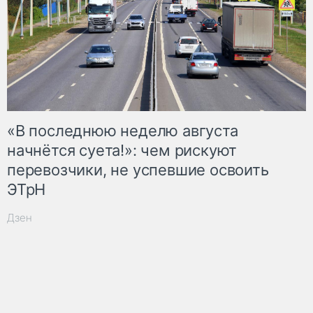
«В последнюю неделю августа
начнётся суета!»: чем рискуют
перевозчики, не успевшие освоить
ЭТрН
Дзен