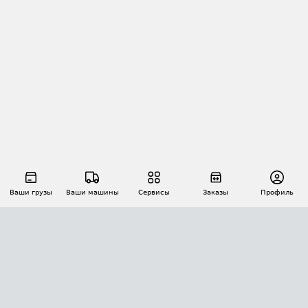
Ваши грузы
Ваши машины
Сервисы
Заказы
Профиль
АВТОМАТИЗАЦИЯ ПЕРЕВОЗОК
Площадки
Заказы
Торги
Тендеры
АТИ-Доки