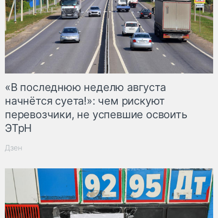
«В последнюю неделю августа
начнётся суета!»: чем рискуют
перевозчики, не успевшие освоить
ЭТрН
Дзен