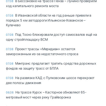
В Бессоновке на трассе Пенза – Лунино проверили
07.08
ход капитального ремонта моста
В Ивановской области на год раньше привели в
07.08
порядок 5 км автодороги Ильинское-Хованское –
Кулачево
Под Тосно блокировали доступ самосвалов ещё на
07.08
одну стройплощадку ВСМ
Проект трассы «Меридиан» остается
07.08
замороженным из-за недостаточного спроса
Минтранс предлагает тратить средства дорожных
07.08
фондов на защиту трасс от БПЛА
На развязке КАД с Пулковским шоссе перекроют
07.08
две полосы движения
На трассе Курск – Касторное обновляют 65-
06.08
метровый мост через реку Грайворонка