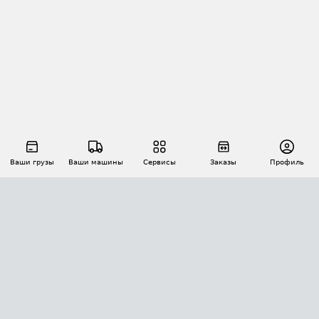
Ваши грузы
Ваши машины
Сервисы
Заказы
Профиль
АВТОМАТИЗАЦИЯ ПЕРЕВОЗОК
Площадки
Заказы
Торги
Тендеры
АТИ-Доки
GPS-мониторинг
АТИ Мессенджер
Цепочки грузов
API ATI.SU