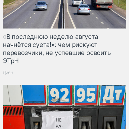
«В последнюю неделю августа
начнётся суета!»: чем рискуют
перевозчики, не успевшие освоить
ЭТрН
Дзен