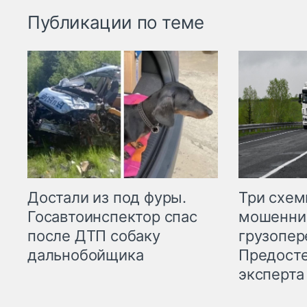
Публикации по теме
Три схе
Достали из под фуры.
мошенни
Госавтоинспектор спас
грузопер
после ДТП собаку
Предост
дальнобойщика
эксперта