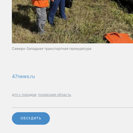
Северо-Западная транспортная прокуратура
47news.ru
дтп с поездом
псковская область
ОБСУДИТЬ