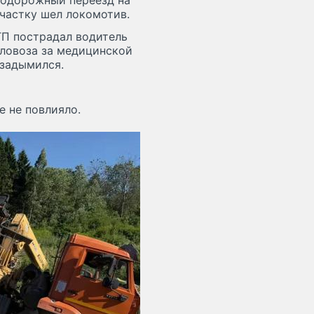
нодорожный переезд на
частку шел локомотив.
ТП пострадал водитель
пловоза за медицинской
 задымился.
 не повлияло.