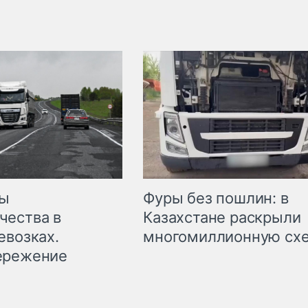
мы
Фуры без пошлин: в
чества в
Казахстане раскрыли
евозках.
многомиллионную сх
ережение