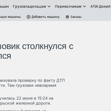
ашин
Грузовладельцам
Перевозчикам
АТИ-Доки
А
Ваши машины
Добавить машину
Заказы
зовик столкнулся с
лся
низовала проверку по факту ДТП
ти. Там грузовик невовремя
чилась 22 июня в 15:24 на
брьской железной дороги.