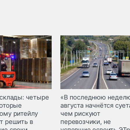
 склады: четыре
«В последнюю недел
которые
августа начнётся суета
ому ритейлу
чем рискуют
т решить в
перевозчики, не
ие сроки
успевшие освоить ЭТ