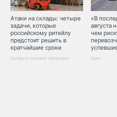
Атаки на склады: четыре
«В посл
задачи, которые
августа н
российскому ритейлу
чем рис
предстоит решить в
перевозч
кратчайшие сроки
успевшие
Склады и грузовые терминалы
Дзен