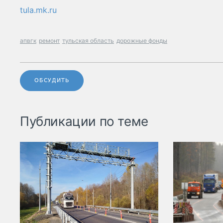
tula.mk.ru
апвгк
ремонт
тульская область
дорожные фонды
ОБСУДИТЬ
Публикации по теме