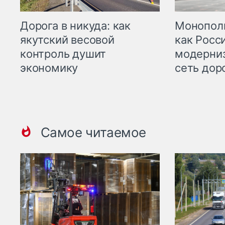
Дорога в никуда: как
Монополи
якутский весовой
как Росс
контроль душит
модерни
экономику
сеть дор
Самое читаемое