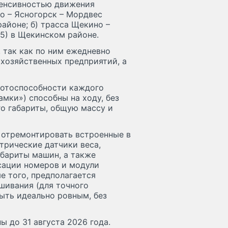
тенсивностью движения
во – Ясногорск – Мордвес
айоне; б) трасса Щекино –
55) в Щекинском районе.
 так как по ним ежедневно
хозяйственных предприятий, а
ботоспособности каждого
мки») способны на ходу, без
го габариты, общую массу и
 отремонтировать встроенные в
трические датчики веса,
бариты машин, а также
сации номеров и модули
е того, предполагается
шивания (для точного
ыть идеально ровным, без
 до 31 августа 2026 года.