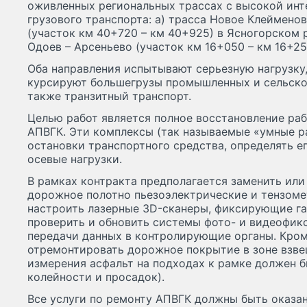
оживленных региональных трассах с высокой ин
грузового транспорта: а) трасса Новое Клеймено
(участок км 40+720 – км 40+925) в Ясногорском р
Одоев – Арсеньево (участок км 16+050 – км 16+2
Оба направления испытывают серьезную нагрузку,
курсируют большегрузы промышленных и сельско
также транзитный транспорт.
Целью работ является полное восстановление ра
АПВГК. Эти комплексы (так называемые «умные ра
остановки транспортного средства, определять е
осевые нагрузки.
В рамках контракта предполагается заменить или
дорожное полотно пьезоэлектрические и тензоме
настроить лазерные 3D-сканеры, фиксирующие га
проверить и обновить системы фото- и видеофик
передачи данных в контролирующие органы. Кром
отремонтировать дорожное покрытие в зоне взве
измерения асфальт на подходах к рамке должен б
колейности и просадок).
Все услуги по ремонту АПВГК должны быть оказаны