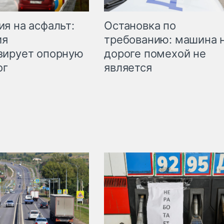
Остановка по
я на асфальт:
требованию: машина 
ия
дороге помехой не
зирует опорную
является
ог