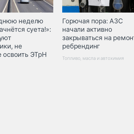
Горючая пора: АЗС
еднюю неделю
начали активно
ачнётся суета!»:
закрываться на ремон
куют
ребрендинг
ики, не
 освоить ЭТрН
Топливо, масла и автохимия