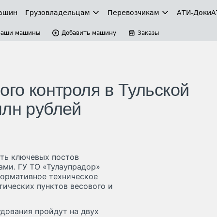
ашин
Грузовладельцам
Перевозчикам
АТИ-Доки
А
Ваши машины
Добавить машину
Заказы
ого контроля в Тульской
млн рублей
сть ключевых постов
ами. ГУ ТО «Тулаупрадор»
нормативное техническое
тических пунктов весового и
дования пройдут на двух