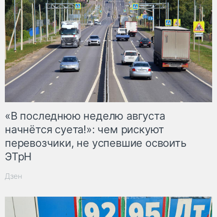
«В последнюю неделю августа
начнётся суета!»: чем рискуют
перевозчики, не успевшие освоить
ЭТрН
Дзен