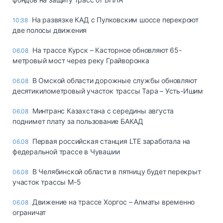
На развязке КАД с Пулковским шоссе перекроют
10:38
две полосы движения
На трассе Курск – Касторное обновляют 65-
06.08
метровый мост через реку Грайворонка
В Омской области дорожные службы обновляют
06.08
десятикилометровый участок трассы Тара – Усть-Ишим
Минтранс Казахстана с середины августа
06.08
поднимет плату за пользование БАКАД
Первая российская станция LTE заработала на
06.08
федеральной трассе в Чувашии
В Челябинской области в пятницу будет перекрыт
06.08
участок трассы М-5
Движение на трассе Хоргос – Алматы временно
06.08
ограничат