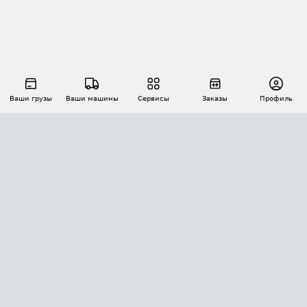
Ваши грузы
Ваши машины
Сервисы
Заказы
Профиль
АВТОМАТИЗАЦИЯ ПЕРЕВОЗОК
Площадки
Заказы
Торги
Тендеры
АТИ-Доки
GPS-мониторинг
АТИ Мессенджер
Цепочки грузов
API ATI.SU
ПОЛЕЗНОЕ
Расчет расстояний
БЕЗОПАСНОСТЬ
Академия ATI.SU