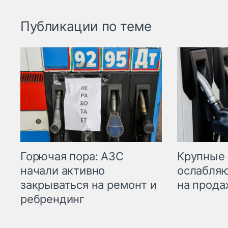
Публикации по теме
Горючая пора: АЗС
Крупные 
начали активно
ослабляю
закрываться на ремонт и
на прода
ребрендинг