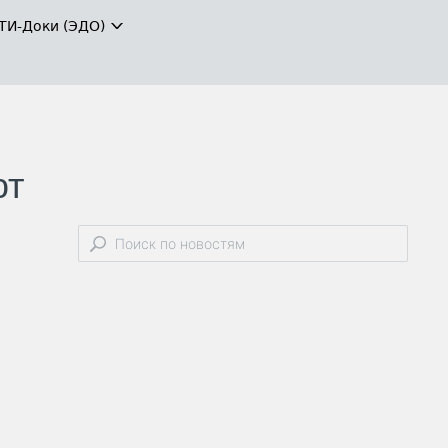
ТИ-Доки (ЭДО)
ют