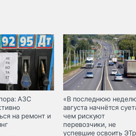
пора: АЗС
«В последнюю недел
ктивно
августа начнётся суета
ься на ремонт и
чем рискуют
инг
перевозчики, не
успевшие освоить ЭТ