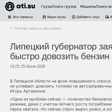
Грузы
Поиск грузов
Машины
Поиск м
Все сервисы
Ваши грузы
Добавить груз
← Топливо, масла и автохимия
Липецкий губернатор зая
быстро довозить бензин
14:25, 25 Июня 2026
В Липецкой области на фоне повышенного спроса 
не успевают довозить топливо на автозаправочны
Игорь Артамонов.
«Одна из проблем сейчас — количество бензовоз
режиме, даже с учетом летнего роста потребления
парка хватало. Но сейчас спрос вырос резко, и к