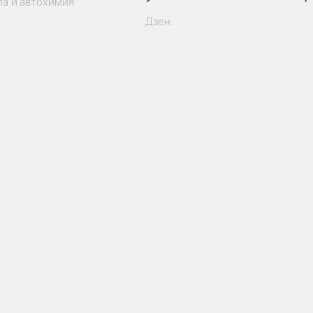
ла и автохимия
Дзен