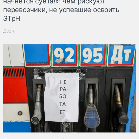
начнётся суета!»: чем рискуют
перевозчики, не успевшие освоить
ЭТрН
Дзен