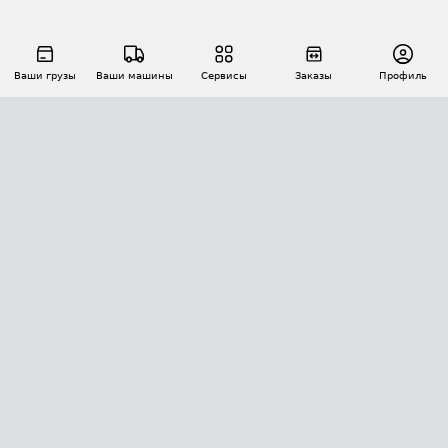
Ваши грузы
Ваши машины
Сервисы
Заказы
Профиль
АВТОМАТИЗАЦИЯ ПЕРЕВОЗОК
Площадки
Заказы
Торги
Тендеры
АТИ-Доки
GPS-мониторинг
АТИ Мессенджер
Цепочки грузов
API ATI.SU
ПОЛЕЗНОЕ
Расчет расстояний
БЕЗОПАСНОСТЬ
Академия ATI.SU
ATI.SU о безопасности
Звезды ATI.SU на вашем сайте
КОНТАКТЫ И ТАРИФЫ
Памятка по проверке контрагентов
Индекс ATI.SU FTL РФ
О системе ATI.SU
Светофор+