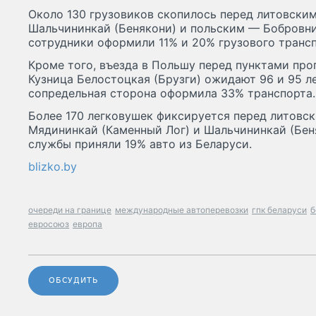
Около 130 грузовиков скопилось перед литовски
Шальчининкай (Бенякони) и польским — Бобровни
сотрудники оформили 11% и 20% грузового трансп
Кроме того, въезда в Польшу перед пунктами про
Кузница Белостоцкая (Брузги) ожидают 96 и 95 л
сопредельная сторона оформила 33% транспорта.
Более 170 легковушек фиксируется перед литовс
Мядининкай (Каменный Лог) и Шальчининкай (Бен
службы приняли 19% авто из Беларуси.
blizko.by
очереди на границе
международные автоперевозки
гпк беларуси
б
евросоюз
европа
ОБСУДИТЬ