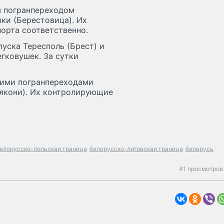
м погранпереходом
ки (Берестовица). Их
орта соответственно.
пуска Тересполь (Брест) и
егковушек. За сутки
кими погранпереходами
якони). Их контролирующие
елорусско-польская граница
белорусско-литовская граница
беларусь
41 просмотров 