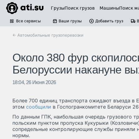
Грузы
Поиск грузов
Машины
Поиск м
Все сервисы
Ваши грузы
Добавить груз
← Автомобильные грузоперевозки
Около 380 фур скопилос
Белоруссии накануне в
18:04, 26 Июня 2026
Более 700 единиц транспорта ожидают въезда в 
этом
сообщили
в Госпогранкомитете Беларуси 26
По данным ГПК, наибольшая очередь грузового т
польским пунктом пропуска Кукурыки (Козловичи)
сопредельные контролирующие службы приняли н
нормы.