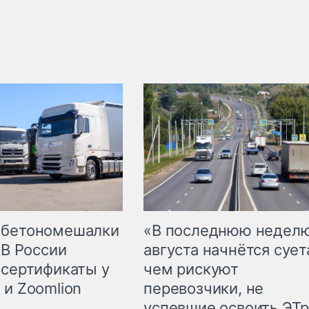
 бетономешалки
«В последнюю недел
 В России
августа начнётся суета
 сертификаты у
чем рискуют
 и Zoomlion
перевозчики, не
успевшие освоить ЭТ