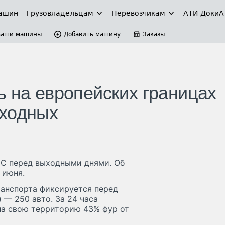
ашин
Грузовладельцам
Перевозчикам
АТИ-Доки
А
Ваши машины
Добавить машину
Заказы
ь на европейских границах
ыходных
ЕС перед выходными днями. Об
 июня.
ранспорта фиксируется перед
 — 250 авто. За 24 часа
а свою территорию 43% фур от