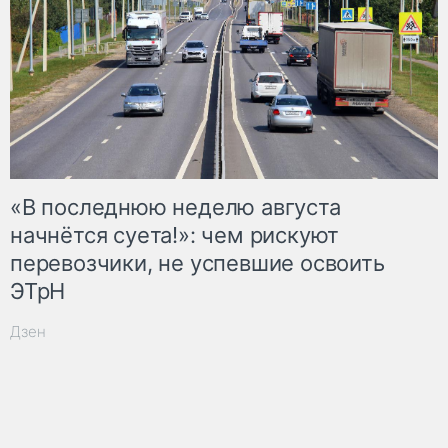
«В последнюю неделю августа
начнётся суета!»: чем рискуют
перевозчики, не успевшие освоить
ЭТрН
Дзен