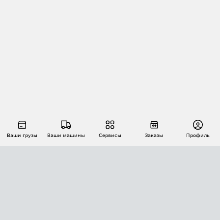
Ваши грузы
Ваши машины
Сервисы
Заказы
Профиль
АВТОМАТИЗАЦИЯ ПЕРЕВОЗОК
Площадки
Заказы
Торги
Тендеры
АТИ-Доки
GPS-мониторинг
АТИ Мессенджер
Цепочки грузов