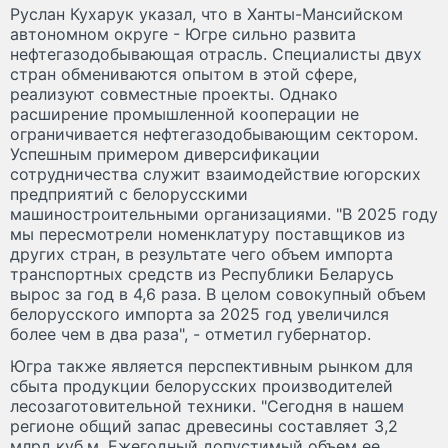
Руслан Кухарук указал, что в Ханты-Мансийском
автономном округе - Югре сильно развита
нефтегазодобывающая отрасль. Специалисты двух
стран обмениваются опытом в этой сфере,
реализуют совместные проекты. Однако
расширение промышленной кооперации не
ограничивается нефтегазодобывающим сектором.
Успешным примером диверсификации
сотрудничества служит взаимодействие югорских
предприятий с белорусскими
машиностроительными организациями. "В 2025 году
мы пересмотрели номенклатуру поставщиков из
других стран, в результате чего объем импорта
транспортных средств из Республики Беларусь
вырос за год в 4,6 раза. В целом совокупный объем
белорусского импорта за 2025 год увеличился
более чем в два раза", - отметил губернатор.
Югра также является перспективным рынком для
сбыта продукции белорусских производителей
лесозаготовительной техники. "Сегодня в нашем
регионе общий запас древесины составляет 3,2
млрд куб.м. Ежегодный допустимый объем ее