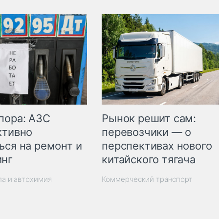
пора: АЗС
Рынок решит сам:
ктивно
перевозчики — о
ься на ремонт и
перспективах нового
инг
китайского тягача
ла и автохимия
Коммерческий транспорт