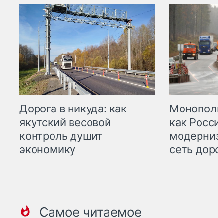
Дорога в никуда: как
Монополи
якутский весовой
как Росс
контроль душит
модерни
экономику
сеть дор
Самое читаемое