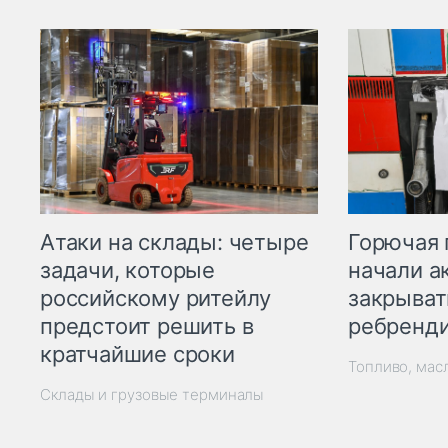
Горючая 
Атаки на склады: четыре
начали а
задачи, которые
закрыват
российскому ритейлу
ребренд
предстоит решить в
кратчайшие сроки
Топливо, мас
Склады и грузовые терминалы