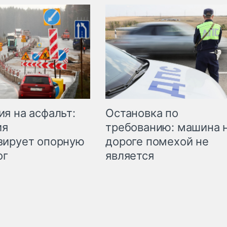
Остановка по
я на асфальт:
требованию: машина 
ия
дороге помехой не
зирует опорную
является
ог