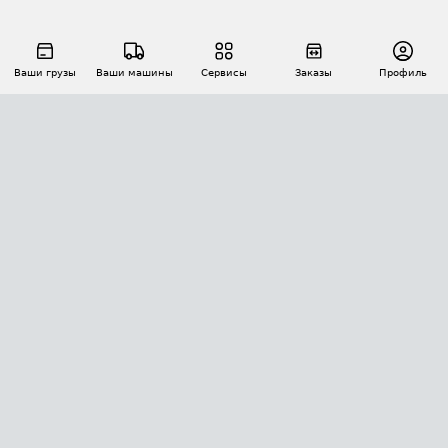
Ваши грузы
Ваши машины
Сервисы
Заказы
Профиль
АВТОМАТИЗАЦИЯ ПЕРЕВОЗОК
Площадки
Заказы
Торги
Тендеры
АТИ-Доки
GPS-мониторинг
АТИ Мессенджер
Цепочки грузов
API ATI.SU
ПОЛЕЗНОЕ
Расчет расстояний
БЕЗОПАСНОСТЬ
Академия ATI.SU
ATI.SU о безопасности
Звезды ATI.SU на вашем сайте
КОНТАКТЫ И ТАРИФЫ
Памятка по проверке контрагентов
Индекс ATI.SU FTL РФ
О системе ATI.SU
Светофор+