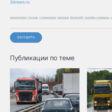
3dnews.ru
мониторинг грузов
стикеровка
samsara
bluetooth
онлайн-сервисы
ОБСУДИТЬ
Публикации по теме