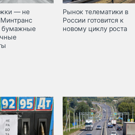
жки — не
Рынок телематики в
 Минтранс
России готовится к
л бумажные
новому циклу роста
очные
ты