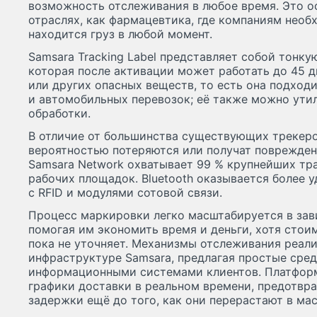
возможность отслеживания в любое время. Это ос
отраслях, как фармацевтика, где компаниям необх
находится груз в любой момент.
Samsara Tracking Label представляет собой тонкую
которая после активации может работать до 45 д
или других опасных веществ, то есть она подход
и автомобильных перевозок; её также можно ути
обработки.
В отличие от большинства существующих трекеро
вероятностью потеряются или получат повреждени
Samsara Network охватывает 99 % крупнейших тр
рабочих площадок. Bluetooth оказывается более
с RFID и модулями сотовой связи.
Процесс маркировки легко масштабируется в зав
помогая им экономить время и деньги, хотя сто
пока не уточняет. Механизмы отслеживания реал
инфраструктуре Samsara, предлагая простые сред
информационными системами клиентов. Платформ
графики доставки в реальном времени, предотвр
задержки ещё до того, как они перерастают в ма