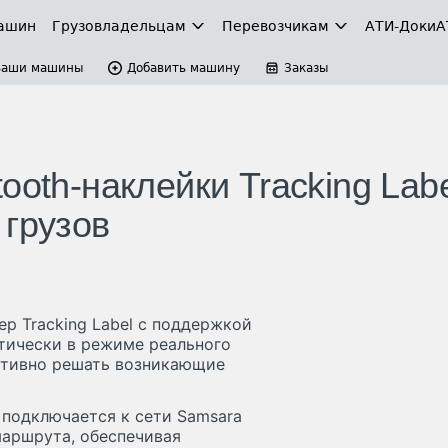
ашин
Грузовладельцам
Перевозчикам
АТИ-Доки
А
Ваши машины
Добавить машину
Заказы
ooth-наклейки Tracking Lab
 грузов
р Tracking Label с поддержкой
ктически в режиме реального
ативно решать возникающие
 подключается к сети Samsara
маршрута, обеспечивая