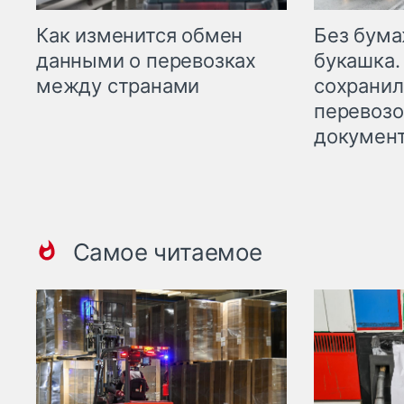
Как изменится обмен
Без бума
данными о перевозках
букашка.
между странами
сохрани
перевоз
докумен
Самое читаемое