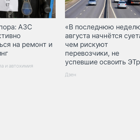
пора: АЗС
«В последнюю недел
ктивно
августа начнётся суета
ься на ремонт и
чем рискуют
инг
перевозчики, не
успевшие освоить ЭТ
ла и автохимия
Дзен