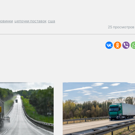
новинки
цепочки поставок
сша
25 просмотров 