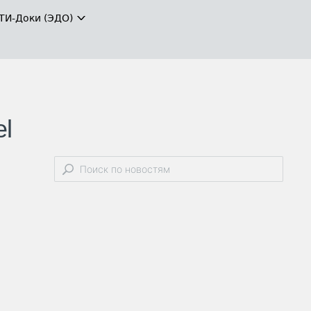
ТИ-Доки (ЭДО)
el