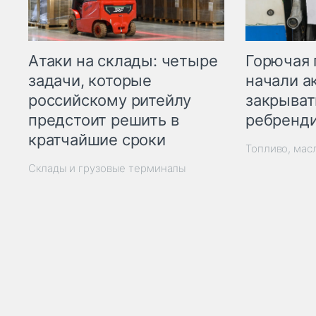
Горючая 
Атаки на склады: четыре
начали а
задачи, которые
закрыват
российскому ритейлу
ребренд
предстоит решить в
кратчайшие сроки
Топливо, мас
Склады и грузовые терминалы