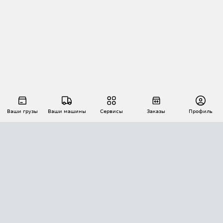
Ваши грузы
Ваши машины
Сервисы
Заказы
Профиль
АВТОМАТИЗАЦИЯ ПЕРЕВОЗОК
Площадки
Заказы
Торги
Тендеры
АТИ-Доки
GPS-мониторинг
АТИ Мессенджер
Цепочки грузов
API ATI.SU