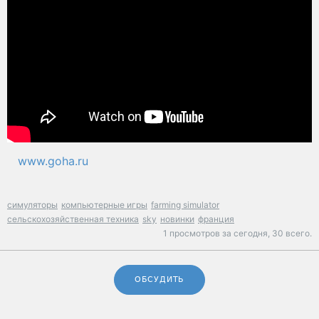
www.goha.ru
симуляторы
компьютерные игры
farming simulator
сельскохозяйственная техника
sky
новинки
франция
1 просмотров за сегодня,
30 всего.
ОБСУДИТЬ