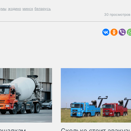
умы
жодино
минск
беларусь
30 просмотров 
Сколько стоит эвакуа
ешалкам