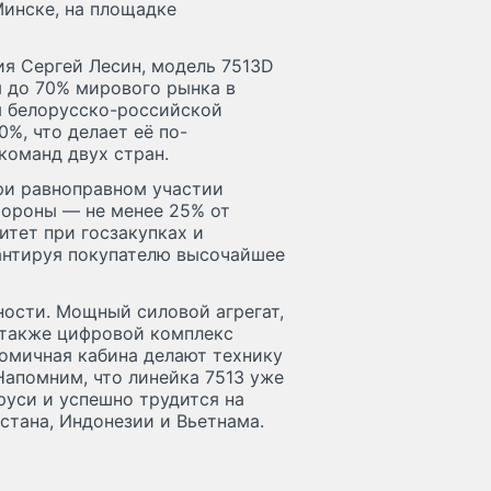
Минске, на площадке
ия Сергей Лесин, модель 7513D
 до 70% мирового рынка в
я белорусско-российской
%, что делает её по-
оманд двух стран.
ри равноправном участии
тороны — не менее 25% от
итет при госзакупках и
антируя покупателю высочайшее
ости. Мощный силовой агрегат,
 также цифровой комплекс
номичная кабина делают технику
Напомним, что линейка 7513 уже
руси и успешно трудится на
стана, Индонезии и Вьетнама.