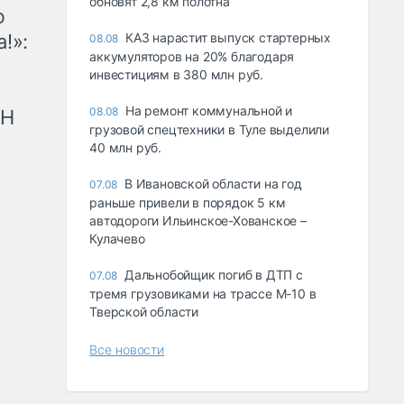
обновят 2,8 км полотна
ю
!»:
КАЗ нарастит выпуск стартерных
08.08
аккумуляторов на 20% благодаря
инвестициям в 380 млн руб.
На ремонт коммунальной и
08.08
рН
грузовой спецтехники в Туле выделили
40 млн руб.
В Ивановской области на год
07.08
раньше привели в порядок 5 км
автодороги Ильинское-Хованское –
Кулачево
Дальнобойщик погиб в ДТП с
07.08
тремя грузовиками на трассе М-10 в
Тверской области
Все новости