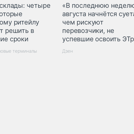
 склады: четыре
«В последнюю недел
которые
августа начнётся суета
ому ритейлу
чем рискуют
т решить в
перевозчики, не
ие сроки
успевшие освоить ЭТ
зовые терминалы
Дзен