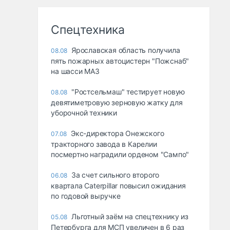
Спецтехника
Ярославская область получила
08.08
пять пожарных автоцистерн "Пожснаб"
на шасси МАЗ
"Ростсельмаш" тестирует новую
08.08
девятиметровую зерновую жатку для
уборочной техники
Экс-директора Онежского
07.08
тракторного завода в Карелии
посмертно наградили орденом "Сампо"
За счет сильного второго
06.08
квартала Caterpillar повысил ожидания
по годовой выручке
Льготный заём на спецтехнику из
05.08
Петербурга для МСП увеличен в 6 раз