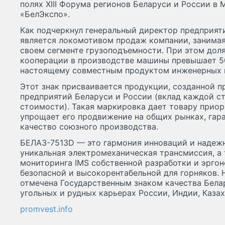
полях XIII Форума регионов Беларуси и России в 
«БелЭкспо».
Как подчеркнул генеральный директор предприят
является локомотивом продаж компании, занимая
своем сегменте грузоподъемности. При этом дол
кооперации в производстве машины превышает 50
настоящему совместным продуктом инженерных к
Этот знак присваивается продукции, созданной п
предприятий Беларуси и России (вклад каждой с
стоимости). Такая маркировка дает товару приор
упрощает его продвижение на общих рынках, гар
качество союзного производства.
БЕЛАЗ-7513D — это гармония инноваций и надежн
уникальная электромеханическая трансмиссия, а
мониторинга IMS собственной разработки и эрго
безопасной и высокорентабельной для горняков. 
отмечена Государственным знаком качества Бела
угольных и рудных карьерах России, Индии, Казах
promvest.info