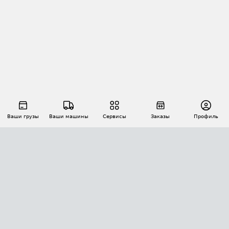
Ваши грузы
Ваши машины
Сервисы
Заказы
Профиль
АВТОМАТИЗАЦИЯ ПЕРЕВОЗОК
Площадки
Заказы
Торги
Тендеры
АТИ-Доки
GPS-мониторинг
АТИ Мессенджер
Цепочки грузов
API ATI.SU