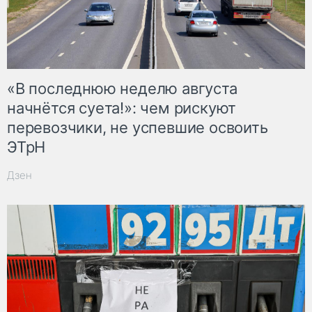
«В последнюю неделю августа
начнётся суета!»: чем рискуют
перевозчики, не успевшие освоить
ЭТрН
Дзен