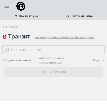
Найти грузы
Найти машины
← Новости
транзит
железнодорожные перевозки опасных грузов
перевозка удобрений
международные грузоперевозки
Автомобильные
Популярные темы:
Ещё
грузоперевозки
Региональная
Все публикации
логистика
ЭДО, ИТ в
логистике
Дороги,
инфраструктура