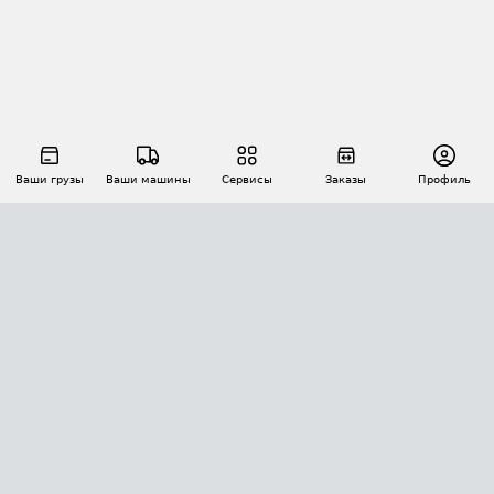
Ваши грузы
Ваши машины
Сервисы
Заказы
Профиль
АВТОМАТИЗАЦИЯ ПЕРЕВОЗОК
Площадки
Заказы
Торги
Тендеры
АТИ-Доки
GPS-мониторинг
АТИ Мессенджер
Цепочки грузов
API ATI.SU
ПОЛЕЗНОЕ
Расчет расстояний
БЕЗОПАСНОСТЬ