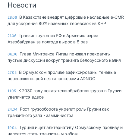
Логистика, грузы
Новости
Негабаритные и
В Казахстане внедрят цифровые накладные e-CMR
28.06
опасные грузы
для ускорения 80% наземных перевозок из КНР
Безопасность и
страхование
Транзит грузов из РФ в Армению через
21.06
Азербайджан за полгода вырос в 5 раз
Таможня и ВЭД
Глава Минтранса Литвы призвал прекратить
06.06
Склады и
пустые дискуссии вокруг транзита белорусского калия
грузовые
терминалы
В Ормузском проливе зафиксированы теневые
27.05
Коммерческий
перевозки сырой нефти танкерами ADNOC
транспорт
К 2030 году показатели обработки грузов в Грузии
11.05
Спецтехника
увеличатся вдвое
Автосервис,
Рост грузооборота укрепит роль Грузии как
24.04
запчасти, шины
транзитного узла - замминистра
Топливо, масла и
Дзен
автохимия
Турция ищет альтернативу Ормузскому проливу и
19.04
надеется стать транзитным хабом