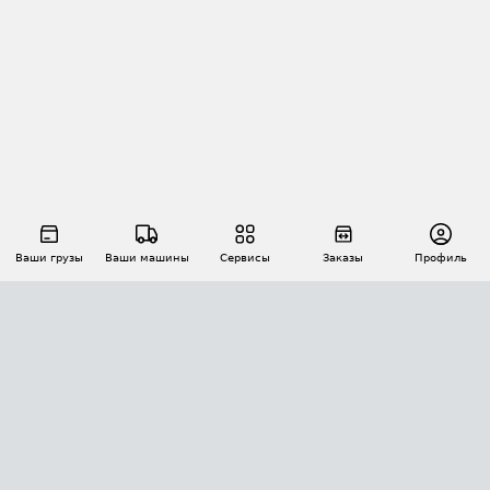
Ваши грузы
Ваши машины
Сервисы
Заказы
Профиль
АВТОМАТИЗАЦИЯ ПЕРЕВОЗОК
Площадки
Заказы
Торги
Тендеры
АТИ-Доки
GPS-мониторинг
АТИ Мессенджер
Цепочки грузов
API ATI.SU