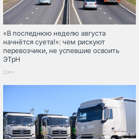
«В последнюю неделю августа
начнётся суета!»: чем рискуют
перевозчики, не успевшие освоить
ЭТрН
Дзен