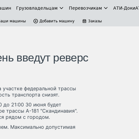
ашин
Грузовладельцам
Перевозчикам
АТИ-Доки
А
Ваши машины
Добавить машину
Заказы
ень введут реверс
а участке федеральной трассы
ость транспорта снизят.
0 до 21:00 30 июня будет
е трассы А-181 "Скандинавия".
ся рядом с городом.
ием. Максимально допустимая