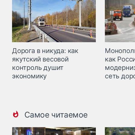
Дорога в никуда: как
Монополи
якутский весовой
как Росс
контроль душит
модерни
экономику
сеть дор
Самое читаемое