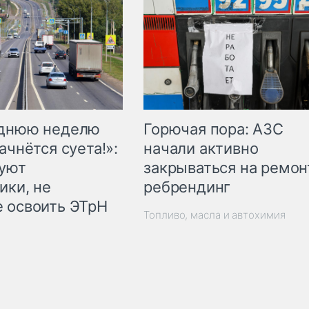
Горючая пора: АЗС
еднюю неделю
начали активно
ачнётся суета!»:
закрываться на ремон
куют
ребрендинг
ики, не
 освоить ЭТрН
Топливо, масла и автохимия