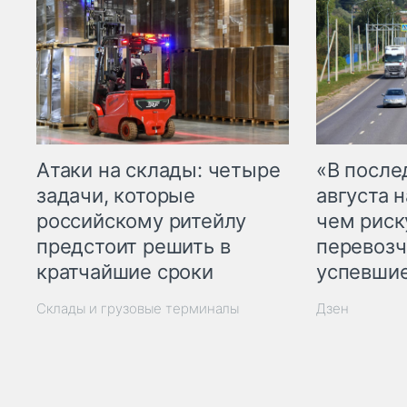
Атаки на склады: четыре
«В посл
задачи, которые
августа н
российскому ритейлу
чем рис
предстоит решить в
перевозч
кратчайшие сроки
успевшие
Склады и грузовые терминалы
Дзен