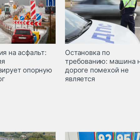
Остановка по
я на асфальт:
требованию: машина 
ия
дороге помехой не
зирует опорную
является
ог