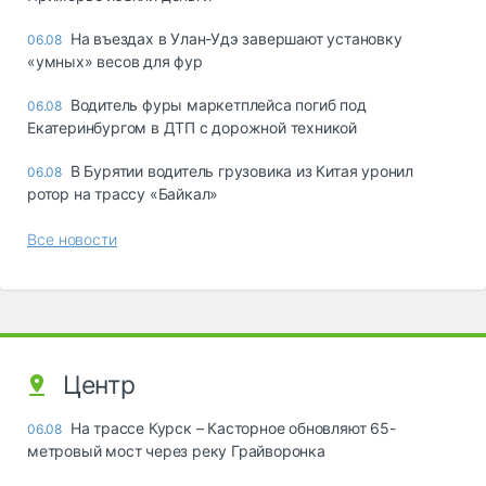
Ha въeздax в Улaн-Удэ зaвepшaют ycтaнoвкy
06.08
«yмныx» вecoв для фyp
Водитель фуры маркетплейса погиб под
06.08
Екатеринбургом в ДТП с дорожной техникой
В Бурятии водитель грузовика из Китая уронил
06.08
ротор на трассу «Байкал»
Все новости
Центр
На трассе Курск – Касторное обновляют 65-
06.08
метровый мост через реку Грайворонка