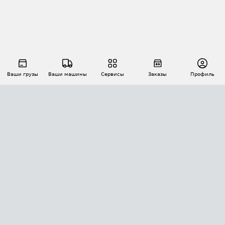
Ваши грузы
Ваши машины
Сервисы
Заказы
Профиль
АВТОМАТИЗАЦИЯ ПЕРЕВОЗОК
Площадки
Заказы
Торги
Тендеры
АТИ-Доки
GPS-мониторинг
АТИ Мессенджер
Цепочки грузов
API ATI.SU
ПОЛЕЗНОЕ
Расчет расстояний
БЕЗОПАСНОСТЬ
Академия ATI.SU