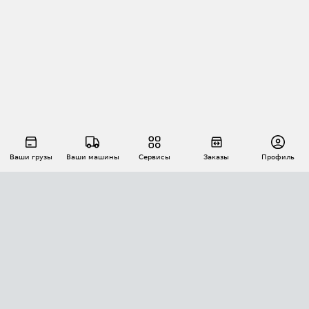
Ваши грузы
Ваши машины
Сервисы
Заказы
Профиль
АВТОМАТИЗАЦИЯ ПЕРЕВОЗОК
Площадки
Заказы
Торги
Тендеры
АТИ-Доки
GPS-мониторинг
АТИ Мессенджер
Цепочки грузов
API ATI.SU