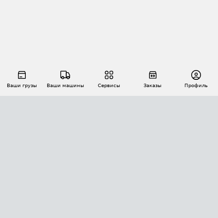
Ваши грузы
Ваши машины
Сервисы
Заказы
Профиль
АВТОМАТИЗАЦИЯ ПЕРЕВОЗОК
Площадки
Заказы
Торги
Тендеры
АТИ-Доки
GPS-мониторинг
АТИ Мессенджер
Цепочки грузов
API ATI.SU
ПОЛЕЗНОЕ
Расчет расстояний