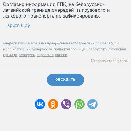
Согласно информации ГПК, на белорусско-
латвийской границе очередей из грузового и
легкового транспорта не зафиксировано.
sputnik.by
очереди грузовиков
международные автоперевозки
гпк беларуси
мапп козловичи
белорусско-польская граница
белорусско-литовская
граница
беларусь
евросоюз
европа
59 просмотров всего.
ОБСУДИТЬ