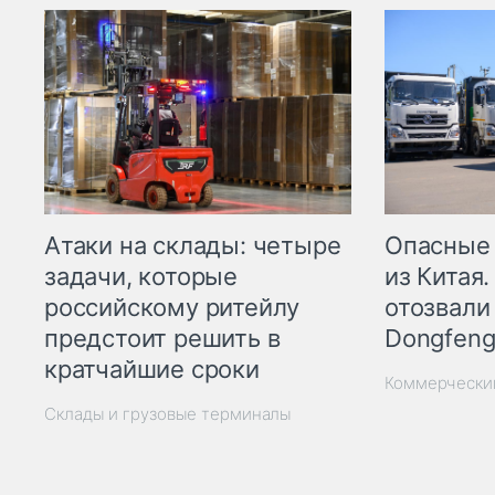
Опасные
Атаки на склады: четыре
из Китая.
задачи, которые
отозвали
российскому ритейлу
Dongfeng
предстоит решить в
кратчайшие сроки
Коммерчески
Склады и грузовые терминалы