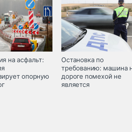
Остановка по
я на асфальт:
требованию: машина 
ия
дороге помехой не
зирует опорную
является
ог