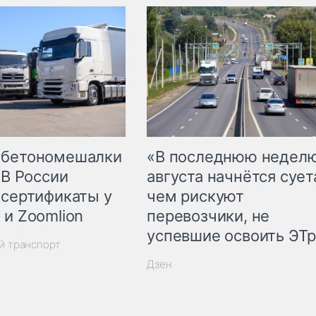
 бетономешалки
«В последнюю недел
 В России
августа начнётся суета
 сертификаты у
чем рискуют
 и Zoomlion
перевозчики, не
успевшие освоить ЭТ
й транспорт
Дзен