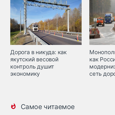
Дорога в никуда: как
Монополи
якутский весовой
как Росс
контроль душит
модерни
экономику
сеть дор
Самое читаемое