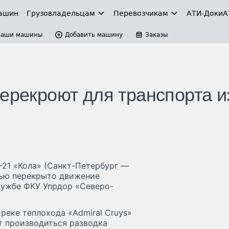
ашин
Грузовладельцам
Перевозчикам
АТИ-Доки
А
Ваши машины
Добавить машину
Заказы
ерекроют для транспорта и
Р-21 «Кола» (Санкт-Петербург —
тью перекрыто движение
лужбе ФКУ Упрдор «Северо-
 реке теплохода «Admiral Cruys»
т производиться разводка