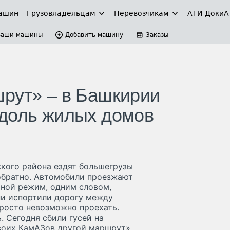
ашин
Грузовладельцам
Перевозчикам
АТИ-Доки
А
Ваши машины
Добавить машину
Заказы
рут» – в Башкирии
вдоль жилых домов
кого района ездят большегрузы
обратно. Автомобили проезжают
тной режим, одним словом,
они испортили дорогу между
просто невозможно проехать.
 Сегодня сбили гусей на
своих КамАЗов другой маршрут»,