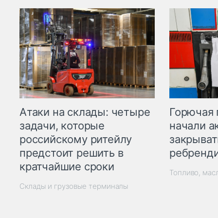
Горючая 
Атаки на склады: четыре
начали а
задачи, которые
закрыват
российскому ритейлу
ребренд
предстоит решить в
кратчайшие сроки
Топливо, мас
Склады и грузовые терминалы