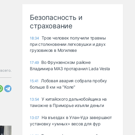
Безопасность и
страхование
Трое человек получили травмы
18:34
при столкновении легковушки и двух
грузовиков в Могилеве
Во Фрунзенском районе
17:49
Владимира МАЗ протаранил Lada Vesta
 всего.
Лобовая авария собрала пробку
15:41
больше 8 км на "Коле"
У китайского дальнобойщика на
13:54
таможне в Приморье изъяли деньги
Ha въeздax в Улaн-Удэ зaвepшaют
13:07
ycтaнoвкy «yмныx» вecoв для фyp