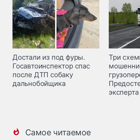
Три схе
Достали из под фуры.
мошенни
Госавтоинспектор спас
грузопер
после ДТП собаку
Предост
дальнобойщика
эксперта
Самое читаемое