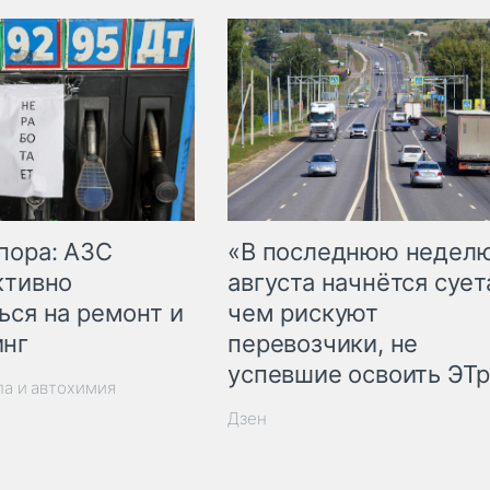
пора: АЗС
«В последнюю недел
ктивно
августа начнётся суета
ься на ремонт и
чем рискуют
инг
перевозчики, не
успевшие освоить ЭТ
ла и автохимия
Дзен