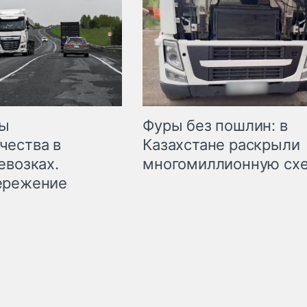
мы
Фуры без пошлин: в
чества в
Казахстане раскрыли
евозках.
многомиллионную сх
ережение