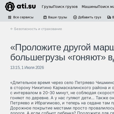
Грузы
Поиск грузов
Машины
Поиск м
Все сервисы
Ваши грузы
Добавить груз
← Безопасность и страхование
«Проложите другой марш
большегрузы «гоняют» 
13:15, 1 Июля 2026
«Длительное время через село Петряево Чишминс
в сторону Никитино Кармаскалинского района и 
с интервалом в 20-30 минут, не соблюдая скорос
гоняют по деревне. А у нас гуляют дети… Также 
Петряево и Ибрагимово, и теперь на седане там 
Дорожное покрытие местами просто провалилось.
дороге. А если собьют ребенка? Проложите для 